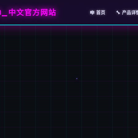
A)_中文官方网站
🎼 首页
🔧 产品详