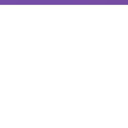
🗃️ 玩法说明
探索精彩的游戏世界