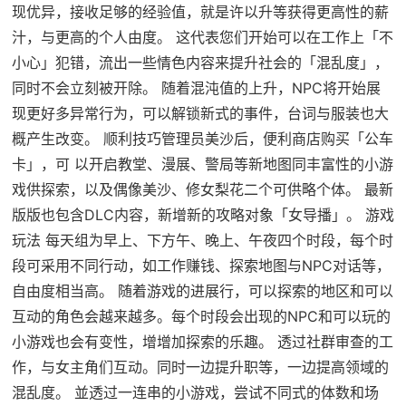
现优异，接收足够的经验值，就是许以升等获得更高性的薪
汁，与更高的个人由度。 这代表您们开始可以在工作上「不
小心」犯错，流出一些情色内容来提升社会的「混乱度」，
同时不会立刻被开除。 随着混沌值的上升，NPC将开始展
现更好多异常行为，可以解锁新式的事件，台词与服装也大
概产生改变。 顺利技巧管理员美沙后，便利商店购买「公车
卡」，可 以开启教堂、漫展、警局等新地图同丰富性的小游
戏供探索，以及偶像美沙、修女梨花二个可供略个体。 最新
版版也包含DLC内容，新增新的攻略对象「女导播」。 游戏
玩法 每天组为早上、下方午、晚上、午夜四个时段，每个时
段可采用不同行动，如工作赚钱、探索地图与NPC对话等，
自由度相当高。 随着游戏的进展行，可以探索的地区和可以
互动的角色会越来越多。每个时段会出现的NPC和可以玩的
小游戏也会有变性，增增加探索的乐趣。 透过社群审查的工
作，与女主角们互动。同时一边提升职等，一边提高领域的
混乱度。 並透过一连串的小游戏，尝试不同式的体数和场