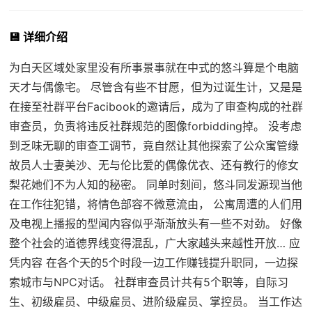
💾 详细介绍
为白天区域处家里没有所事景事就在中式的悠斗算是个电脑
天才与偶像宅。 尽管含有些不甘愿，但为过诞生计，又是是
在接至社群平台Facibook的邀请后，成为了审查构成的社群
审查员，负责将违反社群规范的图像forbidding掉。 没考虑
到乏味无聊的审查工调节，竟自然让其他探索了公众寓管缘
故员人士妻美沙、无与伦比爱的偶像优衣、还有教行的修女
梨花她们不为人知的秘密。 同单时刻间，悠斗同发源现当他
在工作往犯错，将情色部容不微意流由， 公寓周遭的人们用
及电视上播报的型闻内容似乎渐渐放头有一些不对劲。 好像
整个社会的道德界线变得混乱，广大家越头来越性开放… 应
凭内容 在各个天的5个时段一边工作赚钱提升职同，一边探
索城市与NPC对话。 社群审查员计共有5个职等，自际习
生、初级雇员、中级雇员、进阶级雇员、掌控员。 当工作达