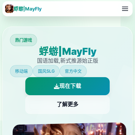
蜉蝣|MayFly
热门游戏
蜉蝣|MayFly
国语加载,新式推源始正版
移动端
国风SLG
官方中文
现在下载
了解更多