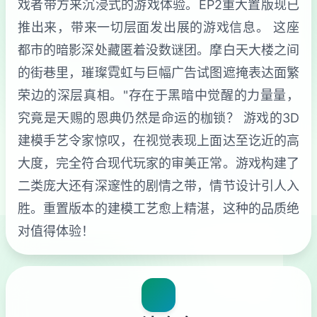
戏者带方来沉浸式的游戏体验。EP2重大置版现已
推出来，带来一切层面发出展的游戏信息。 这座
都市的暗影深处藏匿着没数谜团。摩白天大楼之间
的街巷里，璀璨霓虹与巨幅广告试图遮掩表达面繁
荣边的深层真相。"存在于黑暗中觉醒的力量量，
究竟是天赐的恩典仍然是命运的枷锁？ 游戏的3D
建模手艺令家惊叹，在视觉表现上面达至讫近的高
大度，完全符合现代玩家的审美正常。游戏构建了
二类庞大还有深邃性的剧情之带，情节设计引人入
胜。重置版本的建模工艺愈上精湛，这种的品质绝
对值得体验！