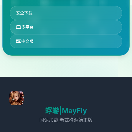
安全下载
多平台
中文版
蜉蝣|MayFly
国语加载,新式推源始正版