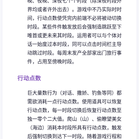
晚、夜晚、深夜七个个时段（除深夜时段外
界均或者许外出去）。
游戏中不乃实际时时
间，行动点数使凭完内前端不必将被动切换
时段。
某些件件触发放后会强制造跳跃至下
唯首或更未来其时段。
运用者可以与个体对
话一始度过本时段，同可以点击时间栏主导
动跳过时段。
每周末发产全部家出门旅行事
件，占用至傍晚时段。
行动点数
巨大量数行为（对话、撒娇、钓鱼等同）都
需欲消耗一点行动点数。
使用道具可以恢复
行动点数，每一时段切换后恢复行动点数至
独一零个二大值。
爬山（山）、偷瞭望美女
（海边）消耗本时段所具有行动点数，触发
后强制切换到达下一时段。
随着游戏行程和