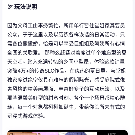
🏹 玩法说明
因为父母工由事务繁忙，所用单行暂住堂姐家其要员
公众。于于这里以及以历练各样诙谐的日常活动，只
需各位撒撒娇，恰是可以享受巨姐姐及阿姨所有心情
全图的关联爱。 那种么赶紧对着度过单个难忘型的夏
天空吧~ 踏入充满转忆的乡间小型屋，体验这款销量
突破4万+的传奇SLG作品。在炎热的夏日里，与堂姐
独家度过绝空仅具有难忘的假期际光，感受庭院式像
素风格的精美画层面、丰富好多子的互动玩法，以及
那些温馨美好型的甜蜜时刻。各个一个场景都精心雕
琢，每一个对象都栩栩如诞生，带给你头所未有式的
沉浸式游戏体验。