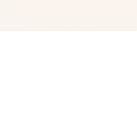
🏹 详细介绍
液体电工幻思角色扩展 DLC 第二弹！空费畅享一切新型材
料！终于——它到啦！ 感谢广大家如此耐心意所待待。今
天气，我们终于想发出布《水电工幻想》的第二款 DLC 啦
相信不个别朋友早仅猜出去剪影中型的角色称为谁已吧？
答案就是……公共凭及许接待员与商店陈板娘 许多个于新角
色的解锁条件： 腐式所占有女化角色。 将双产龙姐妹带返
家。 至于老板娘，您们需要购买她所有式的物品（消耗品
除外面）。