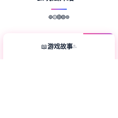
🟣
🔵
🟡
🔴
🟢
📖
游戏故事
✨
这是一款无敌超强的[color=deepskyblue]
[国产武侠古风]HTML式的养成角色扮演SLG
游戏。 游戏中你扮演一个江湖女侠，从小成
长到到大美人后修炼武功行走江湖的故事。
各种行为选项都会影响自己的属性成长，还有
丰富道具和武功修行，及H属性。 海量动态
CG和动态视瓶场景，全是作者精挑细选的武