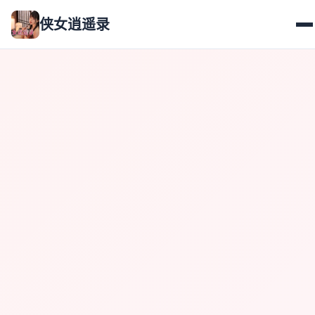
侠女逍遥录