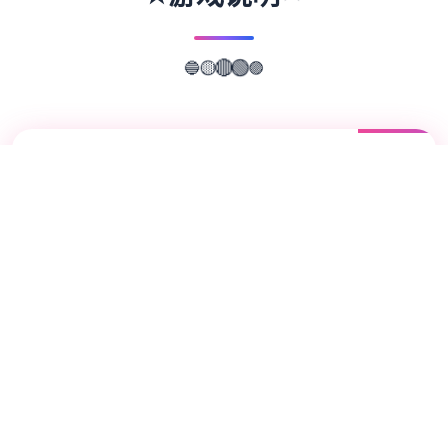
🔵
🟣
🟡
🔴
🟢
📖
游戏故事
✨
这是一款无敌超强的[color=deepskyblue]
[国产武侠古风]HTML式的养成角色扮演SLG
游戏。 游戏中你扮演一个江湖女侠，从小成
长到到大美人后修炼武功行走江湖的故事。
各种行为选项都会影响自己的属性成长，还有
丰富道具和武功修行，及H属性。 海量动态
CG和动态视瓶场景，全是作者精挑细选的武