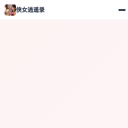
侠女逍遥录