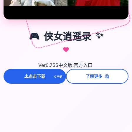
🎮
🎮
侠女逍遥录
✨
Ver0.755中文版,官方入口
🤔
💫
点击下载
了解更多
✨
⭐