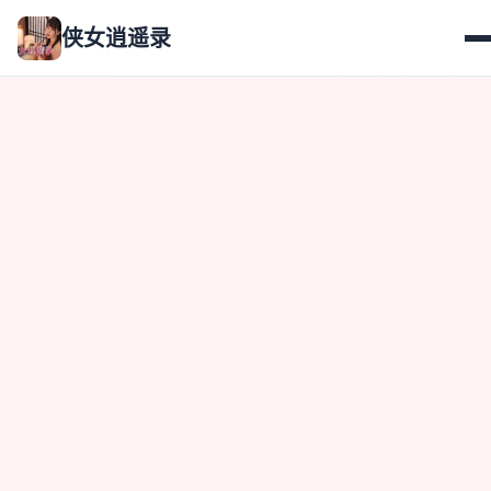
侠女逍遥录