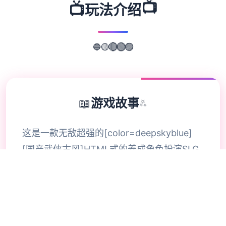
📺
📺
玩法介绍
🔵
🟡
🔴
🟢
🟣
📖
游戏故事
✨
这是一款无敌超强的[color=deepskyblue]
[国产武侠古风]HTML式的养成角色扮演SLG
游戏。 游戏中你扮演一个江湖女侠，从小成
长到到大美人后修炼武功行走江湖的故事。
各种行为选项都会影响自己的属性成长，还有
丰富道具和武功修行，及H属性。 海量动态