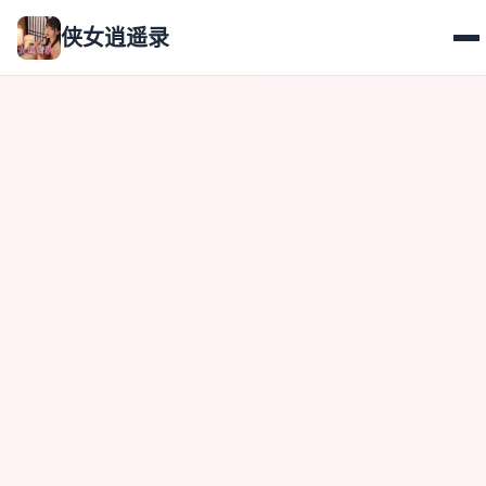
侠女逍遥录