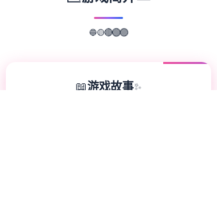
🔵
🟡
🔴
🟢
🟣
📖
游戏故事
✨
这是一款无敌超强的[color=deepskyblue]
[国产武侠古风]HTML式的养成角色扮演SLG
游戏。 游戏中你扮演一个江湖女侠，从小成
长到到大美人后修炼武功行走江湖的故事。
各种行为选项都会影响自己的属性成长，还有
丰富道具和武功修行，及H属性。 海量动态
CG和动态视瓶场景，全是作者精挑细选的武