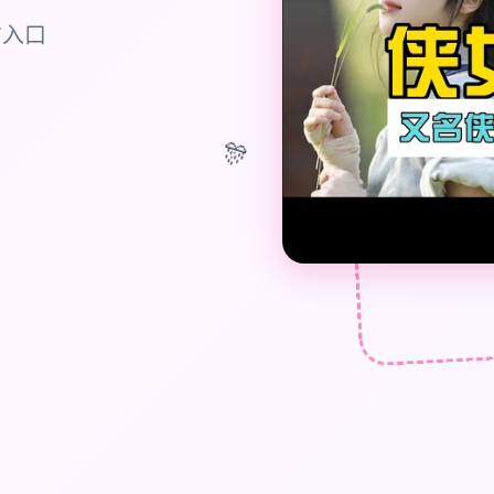
方入口
🎊