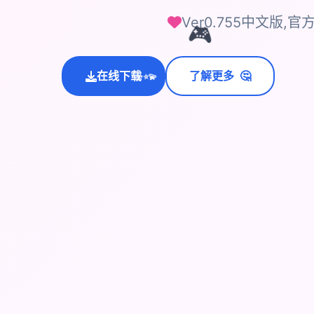
Ver0.755中文版,官
🎮
💫
🤔
在线下载
了解更多
✨
⭐