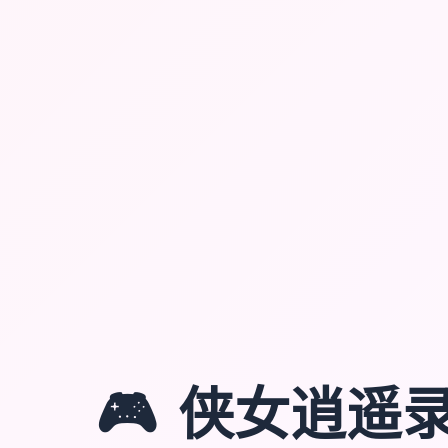
🎮
侠女逍遥