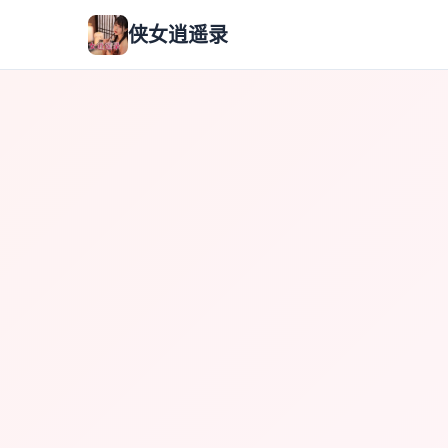
侠女逍遥录