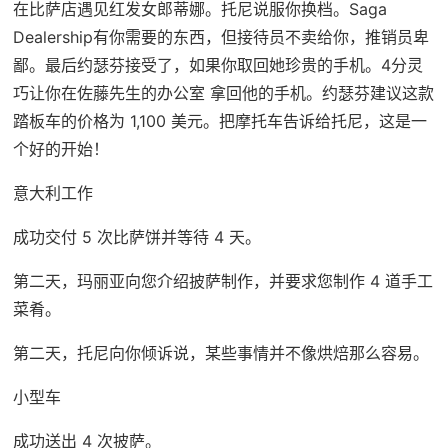
在比萨店遇见红发女郎蒂娜。托尼说服你换档。Saga
Dealership有你需要的东西，但接待员不卖给你，推销员卑
鄙。最后约瑟芬接受了，如果你取回她珍贵的手机。4分灵
巧让你在佐藤先生的办公室 拿回他的手机。约瑟芬建议这款
踏板车的价格为 1,100 美元。把摩托车告诉给托尼，这是一
个好的开始！
意大利工作
成功交付 5 次比萨饼并等待 4 天。
第二天，玛丽亚向您介绍披萨制作，并要求您制作 4 道手工
菜肴。
第二天，托尼向你倾诉说，某些事情并不像烘焙那么容易。
小型车
成功送出 4 次披萨。