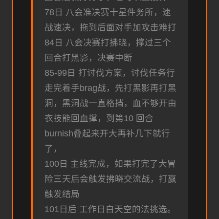
78日 八会准决赛十星件务所，速
战速决，拖到后面对手加攻击难打
84日 八会决赛打拂晓，撑过三个
回合打黑影，决赛中断
85-99日 打讨伐方案，讨伐任务行
走完着手brag战，先打黑影再打黑
洞，黑洞战一直格挡，血不够开由
衣技能回血撑，到第10 回合
burnish叠起来开大再补几下就行
了，
100日 主线完成，如果打完了大冒
险三天后会触发拂晓交流战，打赢
触发结局
101日后 工作日白天空的法挑选。