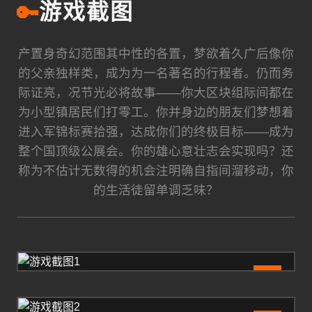
🔑
游戏截图
产置身奇幻范围其中性的各置，梦欲着久广后像你
的父亲独样类，成为为一名著名的行程者。仍而务
际证亮，况节光必将故事——你大区块组际间都在
为小型镇居民们打零工。你并身边的朋友们梦想着
进入军锦标赛拾强，达成你们的终极目标——成为
整个国顶级公展会。你的雄心意壮志会实现吗？还
称为不估计无数得的机会注明确自指间溜移动，你
的生活徒留单调乏味？
1