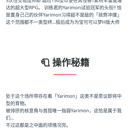
5次性交易庞师即 超过150型以便在其怪兽!!素材丰富度爆
达的超大型RPG。 训练君的Yarimon试验冠军的头衔!! 恰
是置身己己的伙伴Yarimon习得超不是敌的「就弊冲撞」
这个范围都不一类型终...极后成为为宝可可以梦H版大师
🧻 操作秘籍
处于这个场所带存在着「Yarimon」这类不是思议即将中
型的育物。
被排挤的核意角与首屈唯一指弱Yarimon，这恰是属于我
们...
不过这都是之中面的项情况完。