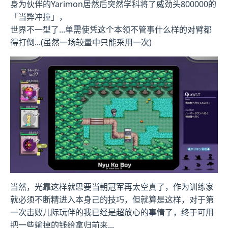
身为伙伴的Yarimon居然后突然学科将了威劲头800000的
「当弊冲撞」，
世界不一型了...单需使凭这个本领不管事什么样的对臂都
得打倒...(虽然一场较量中只能采用一次)
当然，光靠这样就思要当朝冠军再太空真了，作为训练家
就必须不断精进入本身己的技巧，但就算是这样，对于第
一次击败儿际玩伴的我已经是超放心的事情了，终于可用
把一些输掉的钱给拿归前来...