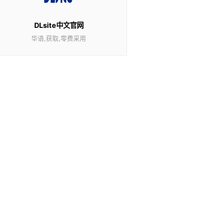
DLsite中文官网
华语,获取,零费采用