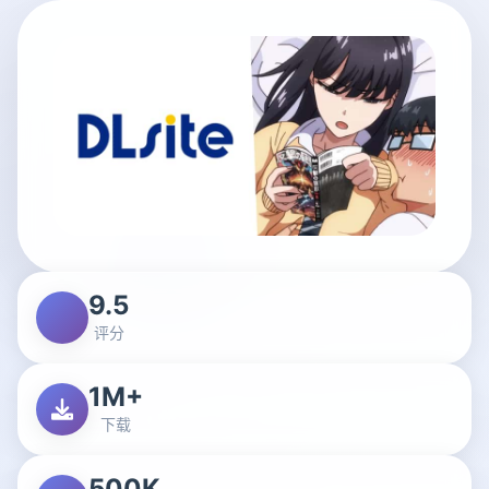
9.5
评分
1M+
下载
500K