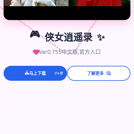
🎮
✨
🎮
侠女逍遥录
Ver0.755中文版,官方入口
💫
✨
⭐
🤔
马上下载
了解更多