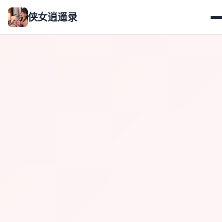
侠女逍遥录