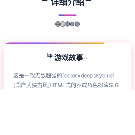
🚬
🚬
详细介绍
🟢
🔵
🟣
🔴
🟡
📖
游戏故事
✨
这是一款无敌超强的[color=deepskyblue]
[国产武侠古风]HTML式的养成角色扮演SLG
游戏。 游戏中你扮演一个江湖女侠，从小成
长到到大美人后修炼武功行走江湖的故事。
各种行为选项都会影响自己的属性成长，还有
丰富道具和武功修行，及H属性。 海量动态
CG和动态视瓶场景，全是作者精挑细选的武