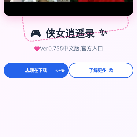
🎮
🎮
侠女逍遥录
✨
Ver0.755中文版,官方入口
🤔
现在下载
了解更多
💫
✨
⭐