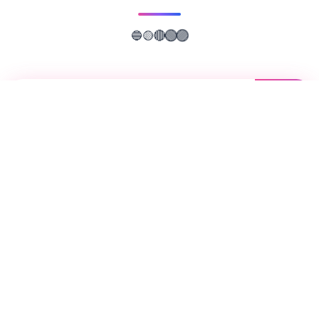
🔵
🟡
🔴
🟢
🟣
📖
游戏故事
✨
这是一款无敌超强的[color=deepskyblue]
[国产武侠古风]HTML式的养成角色扮演SLG
游戏。 游戏中你扮演一个江湖女侠，从小成
长到到大美人后修炼武功行走江湖的故事。
各种行为选项都会影响自己的属性成长，还有
丰富道具和武功修行，及H属性。 海量动态
CG和动态视瓶场景，全是作者精挑细选的武
侠古风社保素材，很入戏。 属极度罕见的国