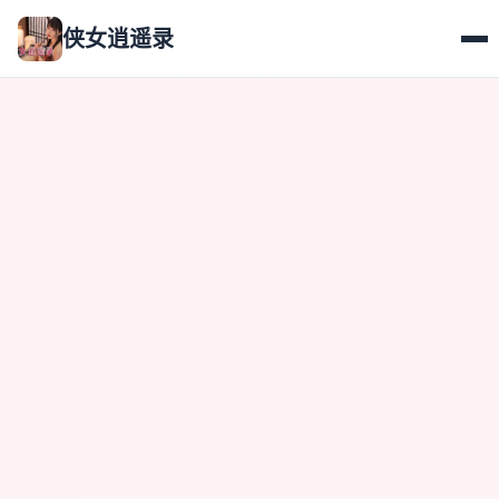
侠女逍遥录