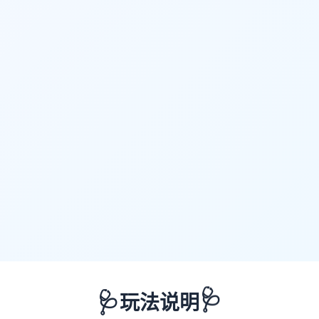
🩺
🩺
玩法说明